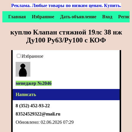
Реклама. Любые товары по низким ценам. Купить.
Главная
Избранное
Дать объявление
Вход
Регис
куплю Клапан стяжной 19лс 38 нж
Ду100 Ру63/Ру100 с КОФ
Избранное
менеджер №2046
Написать
8 (352) 452-93-22
83524529322@mail.ru
Обновлено: 02.06.2026 07:29