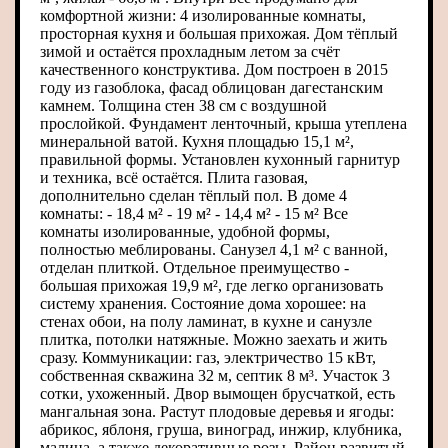
комфортной жизни: 4 изолированные комнаты,
просторная кухня и большая прихожая. Дом тёплый
зимой и остаётся прохладным летом за счёт
качественного конструктива. Дом построен в 2015
году из газоблока, фасад облицован дагестанским
камнем. Толщина стен 38 см с воздушной
прослойкой. Фундамент ленточный, крыша утеплена
минеральной ватой. Кухня площадью 15,1 м²,
правильной формы. Установлен кухонный гарнитур
и техника, всё остаётся. Плита газовая,
дополнительно сделан тёплый пол. В доме 4
комнаты: - 18,4 м² - 19 м² - 14,4 м² - 15 м² Все
комнаты изолированные, удобной формы,
полностью меблированы. Санузел 4,1 м² с ванной,
отделан плиткой. Отдельное преимущество -
большая прихожая 19,9 м², где легко организовать
систему хранения. Состояние дома хорошее: на
стенах обои, на полу ламинат, в кухне и санузле
плитка, потолки натяжные. Можно заехать и жить
сразу. Коммуникации: газ, электричество 15 кВт,
собственная скважина 32 м, септик 8 м³. Участок 3
сотки, ухоженный. Двор вымощен брусчаткой, есть
мангальная зона. Растут плодовые деревья и ягоды:
абрикос, яблоня, груша, виноград, инжир, клубника,
малина, а также декоративные розы. Район развитый