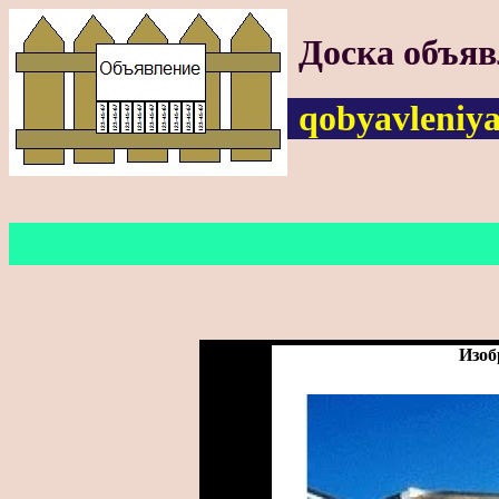
Доска объя
qobyavleniya
Изоб