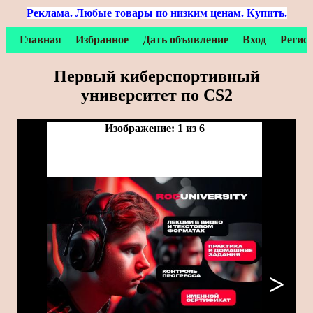
Реклама. Любые товары по низким ценам. Купить.
Главная
Избранное
Дать объявление
Вход
Регис
Первый киберспортивный
университет по CS2
Изображение: 1 из 6
>