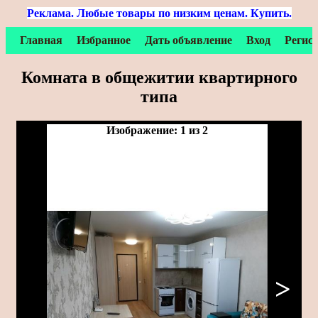
Реклама. Любые товары по низким ценам. Купить.
Главная
Избранное
Дать объявление
Вход
Регис
Комната в общежитии квартирного
типа
Изображение: 1 из 2
>